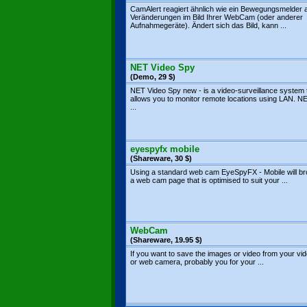
CamAlert reagiert ähnlich wie ein Bewegungsmelder 
Veränderungen im Bild Ihrer WebCam (oder anderer
Aufnahmegeräte). Ändert sich das Bild, kann ...
NET Video Spy
(Demo, 29 $)
NET Video Spy new - is a video-surveillance system 
allows you to monitor remote locations using LAN. N
...
eyespyfx mobile
(Shareware, 30 $)
Using a standard web cam EyeSpyFX - Mobile will b
a web cam page that is optimised to suit your ...
WebCam
(Shareware, 19.95 $)
If you want to save the images or video from your vi
or web camera, probably you for your ...