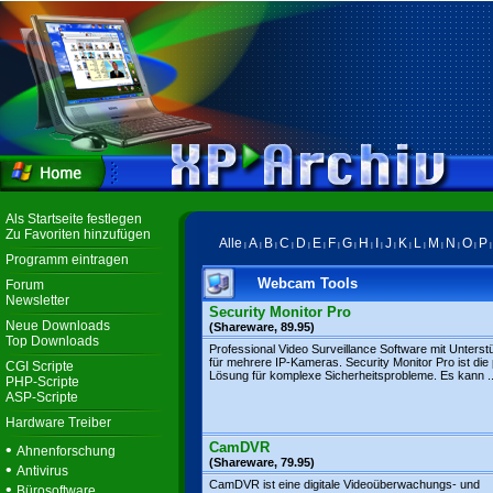
Als Startseite festlegen
Zu Favoriten hinzufügen
Alle
A
B
C
D
E
F
G
H
I
J
K
L
M
N
O
P
|
|
|
|
|
|
|
|
|
|
|
|
|
|
|
|
Programm eintragen
Webcam Tools
Forum
Newsletter
Security Monitor Pro
Neue Downloads
(Shareware, 89.95)
Top Downloads
Professional Video Surveillance Software mit Unterst
für mehrere IP-Kameras. Security Monitor Pro ist die
CGI Scripte
Lösung für komplexe Sicherheitsprobleme. Es kann ..
PHP-Scripte
ASP-Scripte
Hardware Treiber
CamDVR
•
Ahnenforschung
(Shareware, 79.95)
•
Antivirus
CamDVR ist eine digitale Videoüberwachungs- und
•
Bürosoftware