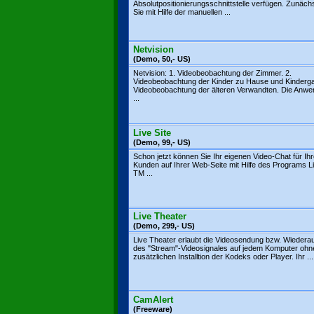
Absolutpositionierungsschnittstelle verfügen. Zunäch
Sie mit Hilfe der manuellen ...
Netvision
(Demo, 50,- US)
Netvision: 1. Videobeobachtung der Zimmer. 2.
Videobeobachtung der Kinder zu Hause und Kindergar
Videobeobachtung der älteren Verwandten. Die Anw
...
Live Site
(Demo, 99,- US)
Schon jetzt können Sie Ihr eigenen Video-Chat für Ih
Kunden auf Ihrer Web-Seite mit Hilfe des Programs Li
TM ...
Live Theater
(Demo, 299,- US)
Live Theater erlaubt die Videosendung bzw. Wiedera
des "Stream"-Videosignales auf jedem Komputer ohn
zusätzlichen Installtion der Kodeks oder Player. Ihr ...
CamAlert
(Freeware)