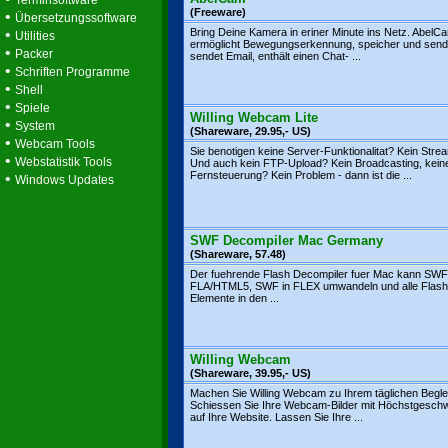
Terminsoftware
(Freeware)
•
Übersetzungssoftware
•
Bring Deine Kamera in eriner Minute ins Netz. AbelC
Utilities
ermöglicht Bewegungserkennung, speicher und sende
•
Packer
sendet Email, enthält einen Chat- ...
•
Schriften Programme
•
Shell
•
Spiele
Willing Webcam Lite
•
System
(Shareware, 29.95,- US)
•
Webcam Tools
Sie benotigen keine Server-Funktionalitat? Kein Stre
•
Webstatistik Tools
Und auch kein FTP-Upload? Kein Broadcasting, kein
Fernsteuerung? Kein Problem - dann ist die ...
•
Windows Updates
SWF Decompiler Mac Germany
(Shareware, 57.48)
Der fuehrende Flash Decompiler fuer Mac kann SWF
FLA/HTML5, SWF in FLEX umwandeln und alle Flash
Elemente in den ...
Willing Webcam
(Shareware, 39.95,- US)
Machen Sie Willing Webcam zu Ihrem täglichen Beglei
Schiessen Sie Ihre Webcam-Bilder mit Höchstgeschw
auf Ihre Website. Lassen Sie Ihre ...