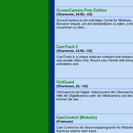
ScreenCamera Free Edition
(Shareware, 24.95,- US)
ScreenCamera ist ein mächtiges Gerät für Windows,
Benutzer erlaubt, um den Arbeitsfläche zu teilen, sch
zusammen zu dem ...
CamTrack 2
(Shareware, 14.95,- US)
CamTrack is a unique webcam software that enhanc
way people video chat. Amuse your friends with funn
animations and ...
VirtGuard
(Shareware, 20,- US)
VirtGuard ist ein Digital- Videosystem der Überwachu
Hilfe der Digitalkamera oder der Webkamera und de
können Sie das ...
CamControl (Mobotix)
(Freeware)
Cam Control ist ein Steuerungsprogramm für Mobotix
Kameras welche über keine