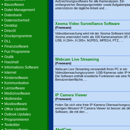
Aufzeichnungssoftware für alle Kameratypen. Ein
•
Bausoftware
umfangreicher Bewegungsmelder sowie Aufgabenpla
unterstützen die tägliche Arbeit und ...
•
Datei-Management
•
Datenbank
•
Datensicherheit
Xeoma Video Surveillance Software
•
Desktop
(Freeware)
•
DirectX
Videoüberwachung wird mit der Xeoma-Software kinde
•
Druckprogramme
Xeoma unterstützt mehr als 430 Kameramarken (IP,
•
USB, H.264+, H.265+, MJPEG, MPEG4, PTZ, ...
DLL
•
Finanzsoftware
•
Fun Programme
•
Grafik
Webcam Live Streaming
•
Haushalt
(Freeware)
•
Informations Software
Webcam Live Streaming verwandelt Ihren PC in ein
•
Internet
Videoüberwachungssystem. USB-Kameras oder IP-
Die Software enthält erweiterte Funktionen wie eine 
•
Kindersoftware
Benutzeroberfläche, ...
•
Kommunikation
•
Lernsoftware
•
Medizinsoftware
IP Camera Viewer
•
Multimedia
(Freeware)
•
Musiksoftware
Holen Sie sich eine freie IP-Kamera-Überwachungss
•
wenigen Minuten! IP Camera Viewer ist besser als di
Office Updates
Software, die mit den ...
•
Outlook Updates
•
Programmieren
•
Texteditor
•
AbelCam