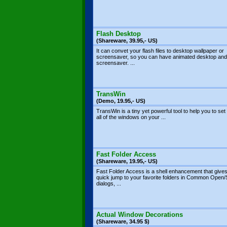
Flash Desktop
(Shareware, 39.95,- US)
It can convet your flash files to desktop wallpaper or
screensaver, so you can have animated desktop and
screensaver. ...
TransWin
(Demo, 19.95,- US)
TransWin is a tiny yet powerful tool to help you to set
all of the windows on your ...
Fast Folder Access
(Shareware, 19.95,- US)
Fast Folder Access is a shell enhancement that give
quick jump to your favorite folders in Common Open
dialogs, ...
Actual Window Decorations
(Shareware, 34.95 $)