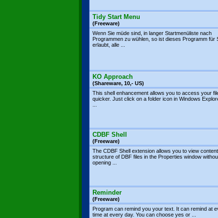
Tidy Start Menu
(Freeware)
Wenn Sie müde sind, in langer Startmenüliste nach
Programmen zu wühlen, so ist dieses Programm für 
erlaubt, alle ...
KO Approach
(Shareware, 10,- US)
This shell enhancement allows you to access your fil
quicker. Just click on a folder icon in Windows Explor
...
CDBF Shell
(Freeware)
The CDBF Shell extension allows you to view content
structure of DBF files in the Properties window withou
opening ...
Reminder
(Freeware)
Program can remind you your text. It can remind at 
time at every day. You can choose yes or ...