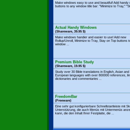
Make windows easy to use and beautiful! Add handy
buttons to any window title bar: "Minimize to Tray," "St
Actual Handy Windows
(Shareware, 39.95 $)
Make windows handier and easier to use! Add new
Rollup/Unroll, Minimize to Tray, Stay on Top buttons 
window ...
Premium Bible Study
(Shareware, 19.95 $)
Study over 30 Bible translations in English, Asian and
European languages with over 800000 references, lin
dictionaries and commentaries ...
FreedomBar
(Freeware)
Eine sehr gut konfigurierbare Schnellstartleiste mit Sk
Unterstützung, die auch Menüs mit Untermenüs anze
kann, die den Inhalt Ihrer Festplatte, die ...