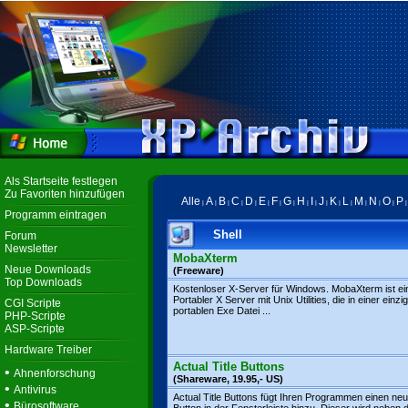
Als Startseite festlegen
Zu Favoriten hinzufügen
Alle
A
B
C
D
E
F
G
H
I
J
K
L
M
N
O
P
|
|
|
|
|
|
|
|
|
|
|
|
|
|
|
|
Programm eintragen
Shell
Forum
Newsletter
MobaXterm
Neue Downloads
(Freeware)
Top Downloads
Kostenloser X-Server für Windows. MobaXterm ist ei
Portabler X Server mit Unix Utilities, die in einer einzi
CGI Scripte
portablen Exe Datei ...
PHP-Scripte
ASP-Scripte
Hardware Treiber
Actual Title Buttons
•
Ahnenforschung
(Shareware, 19.95,- US)
•
Antivirus
Actual Title Buttons fügt Ihren Programmen einen ne
•
Bürosoftware