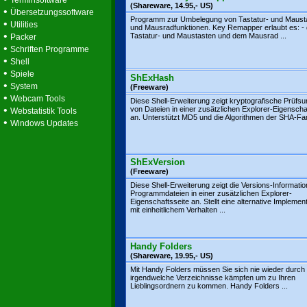
Terminsoftware
(Shareware, 14.95,- US)
•
Übersetzungssoftware
Programm zur Umbelegung von Tastatur- und Maust
•
Utilities
und Mausradfunktionen. Key Remapper erlaubt es: -
•
Tastatur- und Maustasten und dem Mausrad ...
Packer
•
Schriften Programme
•
Shell
•
Spiele
ShExHash
•
System
(Freeware)
•
Webcam Tools
Diese Shell-Erweiterung zeigt kryptografische Prüf
•
von Dateien in einer zusätzlichen Explorer-Eigenscha
Webstatistik Tools
an. Unterstützt MD5 und die Algorithmen der SHA-Fami
•
Windows Updates
ShExVersion
(Freeware)
Diese Shell-Erweiterung zeigt die Versions-Informatio
Programmdateien in einer zusätzlichen Explorer-
Eigenschaftsseite an. Stellt eine alternative Implemen
mit einheitlichem Verhalten ...
Handy Folders
(Shareware, 19.95,- US)
Mit Handy Folders müssen Sie sich nie wieder durch
irgendwelche Verzeichnisse kämpfen um zu Ihren
Lieblingsordnern zu kommen. Handy Folders ...