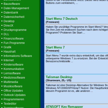
Button in der Fensterleiste hinzu. Dieser wird neben d
•
Buttons zum verkleinern, ...
Bausoftware
•
Datei-Management
•
Datenbank
•
Datensicherheit
Start Menu 7 Deutsch
•
Desktop
(Freeware)
•
DirectX
Haben Sie unzählige Programme im Start-Menü? Ve
•
Druckprogramme
Sie Ihre Zeit mit endlosem Suchen nach dem richtige
Programm? Probieren Sie Start ...
•
DLL
•
Finanzsoftware
•
Fun Programme
•
Grafik
Start Menu 7
•
(Freeware)
Haushalt
•
Start Menu 7 wurde extra dazu entwickelt, um das oft
Informations Software
unbequeme Windows 7 zu ersetzen. Bei der Entwickl
•
Internet
Benutzerschnittstelle ...
•
Kindersoftware
•
Kommunikation
•
Lernsoftware
•
Talisman Desktop
Medizinsoftware
(Shareware, 25,- US)
•
Multimedia
Talisman ist eine Desktop-Alternative für Windows 9
•
Musiksoftware
Windows NT/2000/XP/Vista/7 Nutzer. Die Hauptfunkt
•
Office Updates
diesem Programm ist es, alle anderen ...
•
Outlook Updates
•
Programmieren
•
Texteditor
ATNSOFT Key Remapper
•