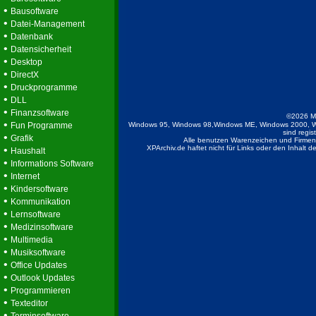
•
Bausoftware
•
Datei-Management
•
Datenbank
•
Datensicherheit
•
Desktop
•
DirectX
•
Druckprogramme
•
DLL
•
Finanzsoftware
©2026 M
•
Fun Programme
Windows 95, Windows 98,Windows ME, Windows 2000, W
sind regis
•
Grafik
Alle benutzen Warenzeichen und Firmenb
•
XPArchiv.de haftet nicht für Links oder den Inhalt 
Haushalt
•
Informations Software
•
Internet
•
Kindersoftware
•
Kommunikation
•
Lernsoftware
•
Medizinsoftware
•
Multimedia
•
Musiksoftware
•
Office Updates
•
Outlook Updates
•
Programmieren
•
Texteditor
•