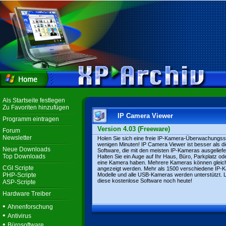
Als Startseite festlegen
Zu Favoriten hinzufügen
IP Camera Viewer
Programm eintragen
Version 4.03 (Freeware)
Forum
Newsletter
Holen Sie sich eine freie IP-Kamera-Überwachungss
wenigen Minuten! IP Camera Viewer ist besser als di
Neue Downloads
Software, die mit den meisten IP-Kameras ausgeliefer
Top Downloads
Halten Sie ein Auge auf Ihr Haus, Büro, Parkplatz od
eine Kamera haben. Mehrere Kameras können gleich
CGI Scripte
angezeigt werden. Mehr als 1500 verschiedene IP-
PHP-Scripte
Modelle und alle USB-Kameras werden unterstützt. 
diese kostenlose Software noch heute!
ASP-Scripte
Hardware Treiber
•
Ahnenforschung
•
Antivirus
•
Bürosoftware