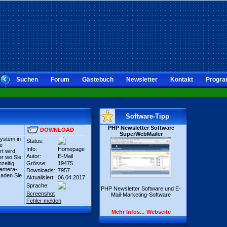
Suchen
Forum
Gästebuch
Newsletter
Kontakt
Progra
Software-Tipp
PHP Newsletter Software
DOWNLOAD
SuperWebMailer
ystem in
Status:
e
Info:
Homepage
t wird.
Autor:
E-Mail
er wo Sie
zeitig
Grösse:
19475
Kamera-
Downloads:
7957
Laden Sie
Aktualisiert:
06.04.2017
Sprache:
PHP Newsletter Software und E-
Screenshot
Mail-Marketing-Software
Fehler melden
Mehr Infos...
Webseite