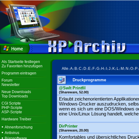
Als Startseite festlegen
Zu Favoriten hinzufügen
Alle
A
B
C
D
E
F
G
H
I
J
K
L
M
N
O
P
|
|
|
|
|
|
|
|
|
|
|
|
|
|
|
|
Programm eintragen
Druckprogramme
Forum
Newsletter
@SwIt Printfil
Neue Downloads
(Shareware, 52.00)
Top Downloads
Erlaubt zeichenorientierten Applikatione
CGI Scripte
Windows-Drucker auszudrucken, selbs
PHP-Scripte
wenn es sich um eine DOS/Windows o
ASP-Scripte
eine Unix/Linux Lösung handelt, welche 
Hardware Treiber
DirPrinter
•
Ahnenforschung
(Shareware, 20.00)
•
Antivirus
Komfortables und übersichtliches Druc
•
Bürosoftware