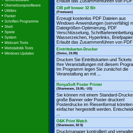
Terminsoftware
Erlaubt das Zusammenführen von PDF .
•
Übersetzungssoftware
CIB pdf brewer 32 Bit
•
Utilities
(Freeware)
•
Packer
Erzeugt kostenlos PDF Dateien aus
•
Schriften Programme
Windows-Anwendungen (serverfähig) m
•
Shell
Dateigrößen-Optimierung, PDF
•
Spiele
Verschlüsselung, Schriftarteneinbettung
•
Wasserzeichen, Hyperlinks, Briefpapier
System
•
Erlaubt das Zusammenführen von PDF .
Webcam Tools
•
Webstatistik Tools
Eintrittskarten-Drucker
•
Windows Updates
(Demo, 19.99)
Drucken Sie Eintrittskarten und Tickets 
Ihre Veranstaltungen mit diesem Prog
Im Programm legen Sie zunächst die
Veranstaltung an mit ...
RonyaSoft Poster Printer
(Shareware, 19.95,- US)
Sie können mit einem Standard-Drucke
große Banner oder Poster drucken!
Posterdrucke im Riesenformat könnten 
einfacher hergestellt werden. Entscheid
...
O&K Print Watch
(Shareware, 50 $)
Druckmanager kontrolliert und verwalte