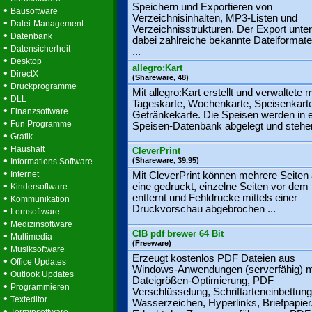
Speichern und Exportieren von
•
Bausoftware
Verzeichnisinhalten, MP3-Listen und
•
Datei-Management
Verzeichnisstrukturen. Der Export unter
•
Datenbank
dabei zahlreiche bekannte Dateiformate
•
Datensicherheit
...
•
Desktop
allegro:Kart
•
DirectX
(Shareware, 48)
•
Druckprogramme
Mit allegro:Kart erstellt und verwaltete
•
DLL
Tageskarte, Wochenkarte, Speisenkart
•
Finanzsoftware
Getränkekarte. Die Speisen werden in e
•
Fun Programme
Speisen-Datenbank abgelegt und stehen
•
Grafik
•
Haushalt
CleverPrint
•
(Shareware, 39.95)
Informations Software
•
Internet
Mit CleverPrint können mehrere Seiten 
•
eine gedruckt, einzelne Seiten vor dem
Kindersoftware
•
entfernt und Fehldrucke mittels einer
Kommunikation
Druckvorschau abgebrochen ...
•
Lernsoftware
•
Medizinsoftware
CIB pdf brewer 64 Bit
•
Multimedia
(Freeware)
•
Musiksoftware
Erzeugt kostenlos PDF Dateien aus
•
Office Updates
Windows-Anwendungen (serverfähig) m
•
Outlook Updates
Dateigrößen-Optimierung, PDF
•
Programmieren
Verschlüsselung, Schriftarteneinbettung
•
Texteditor
Wasserzeichen, Hyperlinks, Briefpapier
•