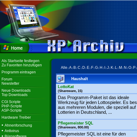
Als Startseite festlegen
Zu Favoriten hinzufügen
Alle
A
B
C
D
E
F
G
H
I
J
K
L
M
N
O
P
|
|
|
|
|
|
|
|
|
|
|
|
|
|
|
|
Programm eintragen
Haushalt
Forum
Newsletter
LottoKat
Neue Downloads
(Shareware, 15)
Top Downloads
Das Programm-Paket ist das ideale
CGI Scripte
Werkzeug für jeden Lottospieler. Es bes
PHP-Scripte
aus mehreren Modulen, die speziell auf 
ASP-Scripte
Lotterien in Deutschland, ...
Hardware Treiber
Pflegemeister SQL
•
Ahnenforschung
(Shareware, 800.00)
•
Antivirus
Pflegemeister SQL ist eine für den
•
Bürosoftware