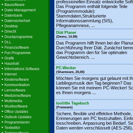
professionellen Einsatz entwickelte Sof
•
Bausoftware
Das Programm enthält folgende Teile
•
Datei-Management
(Programmmodule):
•
Datenbank
Stammdaten,Strukturierte
•
Informationssammlung (SIS),
Datensicherheit
•
Pflegeanamnese, ...
Desktop
•
DirectX
Diät Planer
•
Druckprogramme
(Demo, 14.99)
•
DLL
Das Programm hilft Ihnen bei der Plan
•
Finanzsoftware
Durchführung Ihrer Diät. Zunächst bere
•
das Programm den für Sie optimalen
Fun Programme
Gewichtsbereich. ...
•
Grafik
•
Haushalt
PC-Wecker
•
Informations Software
(Shareware, 20,00)
•
Internet
Möchten Sie morgens gut gelaunt mit Ih
•
Kindersoftware
Lieblingsmusik den Tag beginnen? Das
•
Kommunikation
können Sie mit meinem PC-Wecker! So f
•
Lernsoftware
es Ihnen morgens ...
•
Medizinsoftware
•
Multimedia
toolittle Tagebuch
•
Musiksoftware
(Freeware)
•
Office Updates
Sichere, flexible und effektive Methode,
•
Outlook Updates
Erinnerungen am PC festzuhalten. Einf
•
Programmieren
losschreiben. Anpassung bei Bedarf. Si
•
Texteditor
Daten werden verschlüsselt (AES-256). 
•