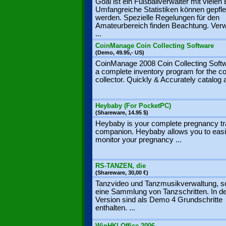
Goal ist ein Fußballverwalter mit vielen
Umfangreiche Statistiken können gepfle
werden. Spezielle Regelungen für den
Amateurbereich finden Beachtung. Verw
...
CoinManage Coin Collecting Software
(Demo, 49.95,- US)
CoinManage 2008 Coin Collecting Softw
a complete inventory program for the co
collector. Quickly & Accurately catalog a
Heybaby (For PocketPC)
(Shareware, 14.95 $)
Heybaby is your complete pregnancy tr
companion. Heybaby allows you to easi
monitor your pregnancy ...
RS-TANZEN, die
(Shareware, 30,00 €)
Tanzvideo und Tanzmusikverwaltung, s
eine Sammlung von Tanzschritten. In d
Version sind als Demo 4 Grundschritte
enthalten. ...
WinHKI-Office 2006