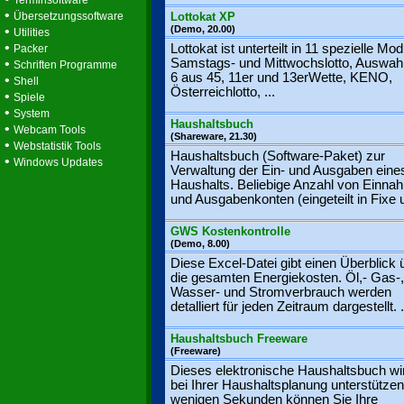
Terminsoftware
•
Übersetzungssoftware
Lottokat XP
•
(Demo, 20.00)
Utilities
•
Lottokat ist unterteilt in 11 spezielle Mod
Packer
•
Samstags- und Mittwochslotto, Auswah
Schriften Programme
6 aus 45, 11er und 13erWette, KENO,
•
Shell
Österreichlotto, ...
•
Spiele
•
System
Haushaltsbuch
•
Webcam Tools
(Shareware, 21.30)
•
Webstatistik Tools
Haushaltsbuch (Software-Paket) zur
•
Windows Updates
Verwaltung der Ein- und Ausgaben eine
Haushalts. Beliebige Anzahl von Einna
und Ausgabenkonten (eingeteilt in Fixe u
GWS Kostenkontrolle
(Demo, 8.00)
Diese Excel-Datei gibt einen Überblick 
die gesamten Energiekosten. Öl,- Gas-,
Wasser- und Stromverbrauch werden
detalliert für jeden Zeitraum dargestellt. .
Haushaltsbuch Freeware
(Freeware)
Dieses elektronische Haushaltsbuch wi
bei Ihrer Haushaltsplanung unterstützen
wenigen Sekunden können Sie Ihre