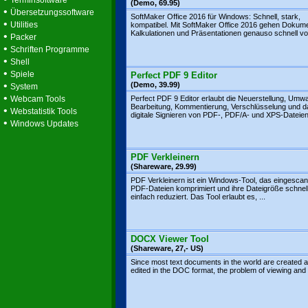
Terminsoftware
(Demo, 69.95)
•
Übersetzungssoftware
SoftMaker Office 2016 für Windows: Schnell, stark,
•
Utilities
kompatibel. Mit SoftMaker Office 2016 gehen Dokum
Kalkulationen und Präsentationen genauso schnell von
•
Packer
•
Schriften Programme
•
Shell
•
Spiele
Perfect PDF 9 Editor
•
(Demo, 39.99)
System
•
Webcam Tools
Perfect PDF 9 Editor erlaubt die Neuerstellung, Umw
Bearbeitung, Kommentierung, Verschlüsselung und d
•
Webstatistik Tools
digitale Signieren von PDF-, PDF/A- und XPS-Dateien.
•
Windows Updates
PDF Verkleinern
(Shareware, 29.99)
PDF Verkleinern ist ein Windows-Tool, das eingescan
PDF-Dateien komprimiert und ihre Dateigröße schnel
einfach reduziert. Das Tool erlaubt es, ...
DOCX Viewer Tool
(Shareware, 27,- US)
Since most text documents in the world are created 
edited in the DOC format, the problem of viewing and .