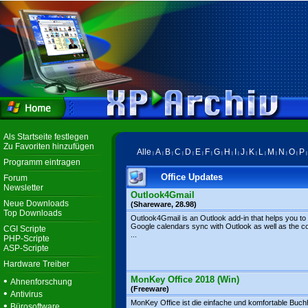
Als Startseite festlegen
Zu Favoriten hinzufügen
Alle
A
B
C
D
E
F
G
H
I
J
K
L
M
N
O
P
|
|
|
|
|
|
|
|
|
|
|
|
|
|
|
|
Programm eintragen
Office Updates
Forum
Newsletter
Outlook4Gmail
Neue Downloads
(Shareware, 28.98)
Top Downloads
Outlook4Gmail is an Outlook add-in that helps you to
Google calendars sync with Outlook as well as the c
CGI Scripte
...
PHP-Scripte
ASP-Scripte
Hardware Treiber
MonKey Office 2018 (Win)
•
Ahnenforschung
(Freeware)
•
Antivirus
MonKey Office ist die einfache und komfortable Buch
•
Bürosoftware