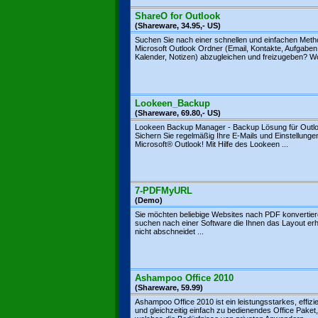
ShareO for Outlook
(Shareware, 34.95,- US)
Suchen Sie nach einer schnellen und einfachen Meth
Microsoft Outlook Ordner (Email, Kontakte, Aufgaben
Kalender, Notizen) abzugleichen und freizugeben? Wol
Lookeen_Backup
(Shareware, 69.80,- US)
Lookeen Backup Manager - Backup Lösung für Outl
Sichern Sie regelmäßig Ihre E-Mails und Einstellunge
Microsoft® Outlook! Mit Hilfe des Lookeen ...
7-PDFMyURL
(Demo)
Sie möchten beliebige Websites nach PDF konvertie
suchen nach einer Software die Ihnen das Layout erh
nicht abschneidet ...
Ashampoo Office 2010
(Shareware, 59.99)
Ashampoo Office 2010 ist ein leistungsstarkes, effizi
und gleichzeitig einfach zu bedienendes Office Paket,