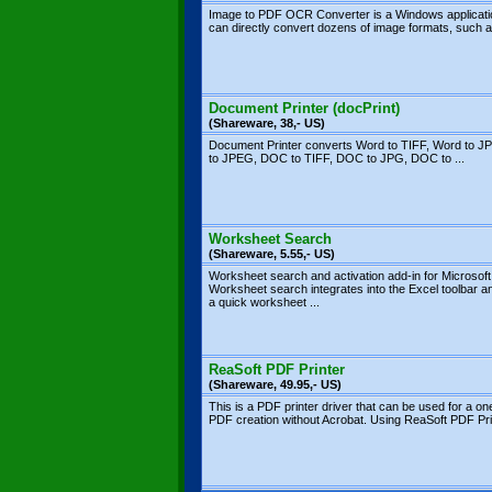
Image to PDF OCR Converter is a Windows applicati
can directly convert dozens of image formats, such as
Document Printer (docPrint)
(Shareware, 38,- US)
Document Printer converts Word to TIFF, Word to J
to JPEG, DOC to TIFF, DOC to JPG, DOC to ...
Worksheet Search
(Shareware, 5.55,- US)
Worksheet search and activation add-in for Microsoft
Worksheet search integrates into the Excel toolbar 
a quick worksheet ...
ReaSoft PDF Printer
(Shareware, 49.95,- US)
This is a PDF printer driver that can be used for a on
PDF creation without Acrobat. Using ReaSoft PDF Prin