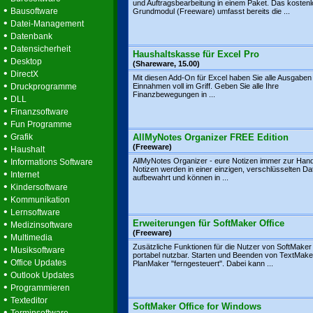
und Auftragsbearbeitung in einem Paket. Das kosten
•
Bausoftware
Grundmodul (Freeware) umfasst bereits die ...
•
Datei-Management
•
Datenbank
•
Datensicherheit
Haushaltskasse für Excel Pro
•
Desktop
(Shareware, 15.00)
•
DirectX
Mit diesen Add-On für Excel haben Sie alle Ausgaben
•
Druckprogramme
Einnahmen voll im Griff. Geben Sie alle Ihre
Finanzbewegungen in ...
•
DLL
•
Finanzsoftware
•
Fun Programme
•
Grafik
AllMyNotes Organizer FREE Edition
•
(Freeware)
Haushalt
•
AllMyNotes Organizer - eure Notizen immer zur Hand!
Informations Software
Notizen werden in einer einzigen, verschlüsselten Da
•
Internet
aufbewahrt und können in ...
•
Kindersoftware
•
Kommunikation
•
Lernsoftware
•
Erweiterungen für SoftMaker Office
Medizinsoftware
(Freeware)
•
Multimedia
Zusätzliche Funktionen für die Nutzer von SoftMaker 
•
Musiksoftware
portabel nutzbar. Starten und Beenden von TextMake
•
Office Updates
PlanMaker "ferngesteuert". Dabei kann ...
•
Outlook Updates
•
Programmieren
•
Texteditor
SoftMaker Office for Windows
•