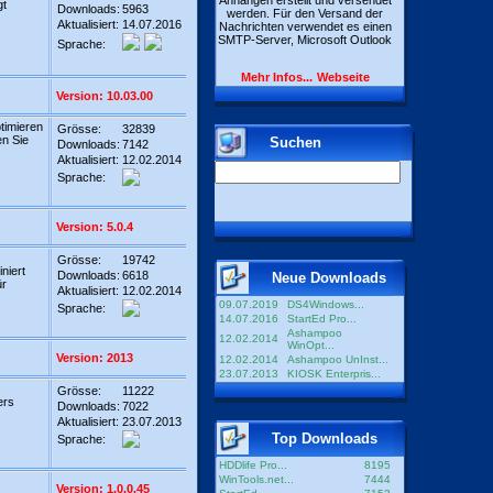
Anhängen erstellt und versendet
gt
Downloads:
5963
werden. Für den Versand der
Aktualisiert:
14.07.2016
Nachrichten verwendet es einen
SMTP-Server, Microsoft Outlook
Sprache:
Mehr Infos...
Webseite
Version: 10.03.00
timieren
Grösse:
32839
n Sie
Suchen
Downloads:
7142
Aktualisiert:
12.02.2014
Sprache:
Version: 5.0.4
Grösse:
19742
niert
Downloads:
6618
Neue Downloads
ür
Aktualisiert:
12.02.2014
09.07.2019
DS4Windows...
Sprache:
14.07.2016
StartEd Pro...
Ashampoo
12.02.2014
WinOpt...
Version: 2013
12.02.2014
Ashampoo UnInst...
23.07.2013
KIOSK Enterpris...
Grösse:
11222
ers
Downloads:
7022
Aktualisiert:
23.07.2013
Top Downloads
Sprache:
HDDlife Pro...
8195
WinTools.net...
7444
Version: 1.0.0.45