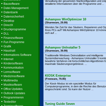
Verwaltung der gesamsten Startkonfiguration und zei
•
Bausoftware
detailierte Informationen über die Programme und ...
•
Datei-Management
•
Datenbank
•
Datensicherheit
Ashampoo WinOptimizer 10
•
Desktop
(Shareware, 29.99)
•
DirectX
Wenden Sie Zeit für das Säubern, Reparieren und Op
•
Druckprogramme
Ihres PCs auf? Mit Ashampoo WinOptimizer 10 könne
•
sich auf ...
DLL
•
Finanzsoftware
•
Fun Programme
•
Grafik
Ashampoo UnInstaller 5
•
Haushalt
(Shareware, 39.99)
•
Informations Software
Traditionelle Windows Deinstallation und intelligente
•
Systemüberwachung - Ashampoo UnInstaller 5 kombi
Internet
bewährte Verfahren mit fortschrittlichen Algorithmen f
•
Kindersoftware
maximale Säuberungsergebnisse. ...
•
Kommunikation
•
Lernsoftware
•
KIOSK Enterprise
Medizinsoftware
(Freeware, 79.90)
•
Multimedia
Der Kiosk-Modus ist ein spezieller Modus für
•
Musiksoftware
Computerprogramme, in dem die Rechte des Benutz
•
Office Updates
eingeschränkt sind: So kann der Nutzer ...
•
Outlook Updates
•
Programmieren
•
Texteditor
Tuning Guide Seven
•