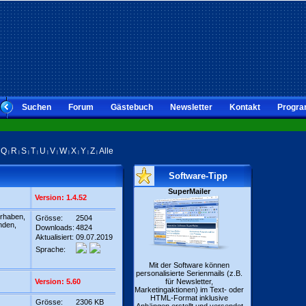
Suchen
Forum
Gästebuch
Newsletter
Kontakt
Progra
Q
R
S
T
U
V
W
X
Y
Z
Alle
|
|
|
|
|
|
|
|
|
|
|
Software-Tipp
SuperMailer
Version: 1.4.52
rhaben,
Grösse:
2504
nden,
Downloads:
4824
Aktualisiert:
09.07.2019
Sprache:
Mit der Software können
personalisierte Serienmails (z.B.
Version: 5.60
für Newsletter,
Marketingaktionen) im Text- oder
HTML-Format inklusive
Grösse:
2306 KB