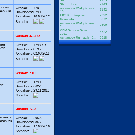
StartEd...
7153
StartEd Lite...
7143
indows
Grösse:
479
Ashampoo WinOptimizer
7142
sen. Sie
10...
Downloads:
6290
KIOSK Enterprise...
7022
Aktualisiert:
10.08.2012
Monitor-Inf...
6872
Sprache:
Ashampoo WinOptimizer
6866
7...
OEM Support Suite
6622
2011...
Version: 3.1.172
Ashampoo UnInstaller 5...
6618
Ihres
Grösse:
7298 KB
äten
Downloads:
8195
Aktualisiert:
02.03.2011
Sprache:
Version: 2.0.0
Grösse:
1290
ile
Downloads:
6622
Aktualisiert:
29.11.2010
Sprache:
Version: 7.10
 ebenso
Grösse:
20520
eren, zu
Downloads:
6866
Aktualisiert:
17.06.2010
Sprache: