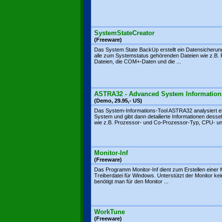
SystemStateCreator
(Freeware)
Das System State BackUp erstellt ein Datensicherun
alle zum Systemstatus gehörenden Dateien wie z.B. 
Dateien, die COM+-Daten und die ...
ASTRA32 - Advanced System Information
(Demo, 29.95,- US)
Das System-Informations-Tool ASTRA32 analysiert e
System und gibt dann detailierte Informationen desse
wie z.B. Prozessor- und Co-Prozessor-Typ, CPU- und
Monitor-Inf
(Freeware)
Das Programm Monitor-Inf dient zum Erstellen einer 
Treiberdatei für Windows. Unterstützt der Monitor ke
benötigt man für den Monitor ...
WorkTune
(Freeware)