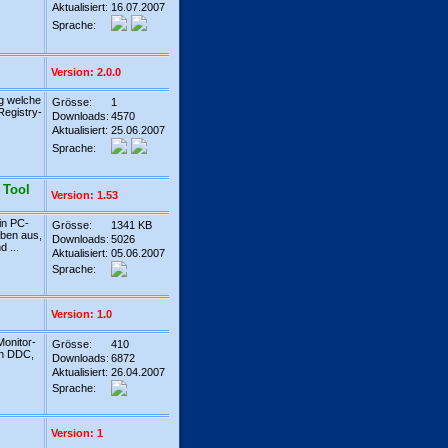
Aktualisiert:
16.07.2007
Sprache:
Version: 2.0.0
g welche
Grösse:
1
Registry-
Downloads:
4570
Aktualisiert:
25.06.2007
Sprache:
 Tool
Version: 1.53
in PC-
Grösse:
1341 KB
lben aus,
Downloads:
5026
 ...
Aktualisiert:
05.06.2007
Sprache:
Version: 1.0
Monitor-
Grösse:
410
in DDC,
Downloads:
6872
Aktualisiert:
26.04.2007
Sprache:
Version: 1