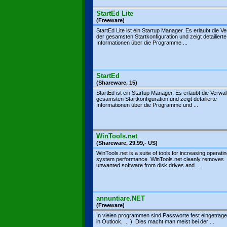
StartEd Lite
(Freeware)
StartEd Lite ist ein Startup Manager. Es erlaubt die V
der gesamsten Startkonfiguration und zeigt detailierte
Informationen über die Programme ...
StartEd
(Shareware, 15)
StartEd ist ein Startup Manager. Es erlaubt die Verwa
gesamsten Startkonfiguration und zeigt detailierte
Informationen über die Programme und ...
WinTools.net
(Shareware, 29.99,- US)
WinTools.net is a suite of tools for increasing operati
system performance. WinTools.net cleanly removes
unwanted software from disk drives and ...
annuntiare.NET
(Freeware)
In vielen programmen sind Passworte fest eingetrage
in Outlook, ... ). Dies macht man meist bei der ...