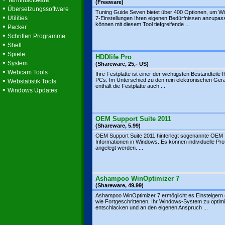
Terminsoftware
(Freeware)
•
Übersetzungssoftware
Tuning Guide Seven bietet über 400 Optionen, um W
•
Utilities
7-Einstellungen Ihren eigenen Bedürfnissen anzupas
können mit diesem Tool tiefgreifende ...
•
Packer
•
Schriften Programme
•
Shell
•
Spiele
HDDlife Pro
•
System
(Shareware, 25,- US)
•
Webcam Tools
Ihre Festplatte ist einer der wichtigsten Bestandteile 
•
PCs. Im Unterschied zu den rein elektronischen Ger
Webstatistik Tools
enthält die Festplatte auch ...
•
Windows Updates
OEM Support Suite 2011
(Shareware, 5.99)
OEM Support Suite 2011 hinterlegt sogenannte OEM
Informationen in Windows. Es können individuelle Prof
angelegt werden. ...
Ashampoo WinOptimizer 7
(Shareware, 49.99)
Ashampoo WinOptimizer 7 ermöglicht es Einsteigern
wie Fortgeschrittenen, Ihr Windows-System zu optimi
entschlacken und an den eigenen Anspruch ...