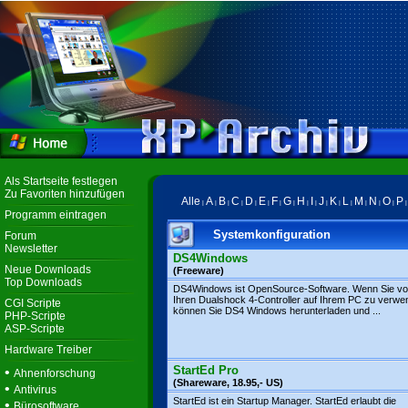
Als Startseite festlegen
Zu Favoriten hinzufügen
Alle
A
B
C
D
E
F
G
H
I
J
K
L
M
N
O
P
|
|
|
|
|
|
|
|
|
|
|
|
|
|
|
|
Programm eintragen
Systemkonfiguration
Forum
Newsletter
DS4Windows
Neue Downloads
(Freeware)
Top Downloads
DS4Windows ist OpenSource-Software. Wenn Sie vo
Ihren Dualshock 4-Controller auf Ihrem PC zu verwe
CGI Scripte
können Sie DS4 Windows herunterladen und ...
PHP-Scripte
ASP-Scripte
Hardware Treiber
StartEd Pro
•
Ahnenforschung
(Shareware, 18.95,- US)
•
Antivirus
StartEd ist ein Startup Manager. StartEd erlaubt die
•
Bürosoftware