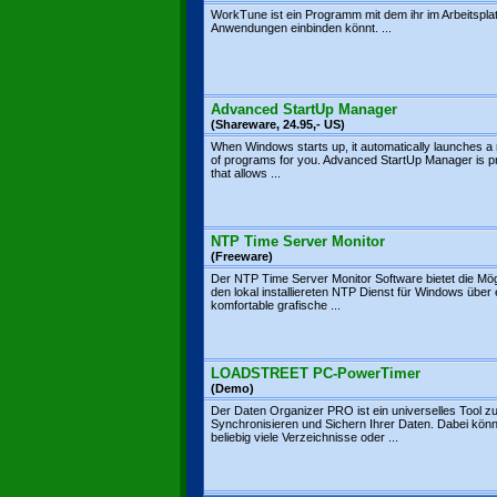
WorkTune ist ein Programm mit dem ihr im Arbeitspla
Anwendungen einbinden könnt. ...
Advanced StartUp Manager
(Shareware, 24.95,- US)
When Windows starts up, it automatically launches 
of programs for you. Advanced StartUp Manager is 
that allows ...
NTP Time Server Monitor
(Freeware)
Der NTP Time Server Monitor Software bietet die Mög
den lokal installiereten NTP Dienst für Windows über 
komfortable grafische ...
LOADSTREET PC-PowerTimer
(Demo)
Der Daten Organizer PRO ist ein universelles Tool z
Synchronisieren und Sichern Ihrer Daten. Dabei kön
beliebig viele Verzeichnisse oder ...