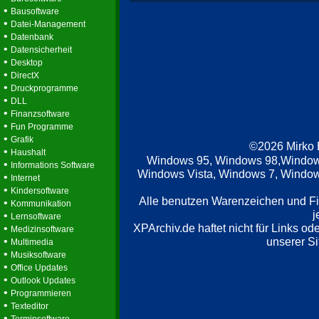
•
Bausoftware
•
Datei-Management
•
Datenbank
•
Datensicherheit
•
Desktop
•
DirectX
•
Druckprogramme
•
DLL
•
Finanzsoftware
•
Fun Programme
•
Grafik
©2026 Mirko
•
Haushalt
Windows 95, Windows 98,Window
•
Informations Software
Windows Vista, Windows 7, Windows
•
Internet
•
Kindersoftware
Alle benutzen Warenzeichen und F
•
Kommunikation
j
•
Lernsoftware
XPArchiv.de haftet nicht für Links o
•
Medizinsoftware
•
unserer Si
Multimedia
•
Musiksoftware
•
Office Updates
•
Outlook Updates
•
Programmieren
•
Texteditor
•