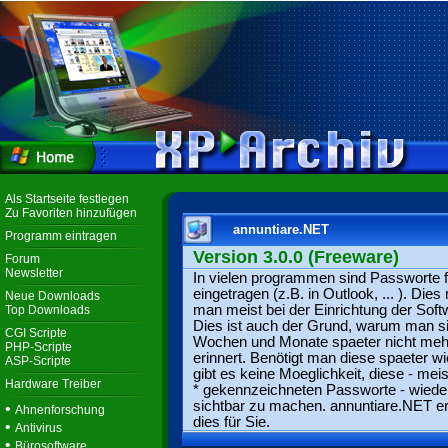
Als Startseite festlegen
Zu Favoriten hinzufügen
annuntiare.NET
Programm eintragen
Version 3.0.0 (Freeware)
Forum
Newsletter
In vielen programmen sind Passworte f
eingetragen (z.B. in Outlook, ... ). Die
Neue Downloads
man meist bei der Einrichtung der Soft
Top Downloads
Dies ist auch der Grund, warum man s
CGI Scripte
Wochen und Monate spaeter nicht meh
PHP-Scripte
erinnert. Benötigt man diese spaeter wi
ASP-Scripte
gibt es keine Moeglichkeit, diese - mei
Hardware Treiber
* gekennzeichneten Passworte - wiede
sichtbar zu machen. annuntiare.NET er
•
Ahnenforschung
dies für Sie.
•
Antivirus
•
Bürosoftware