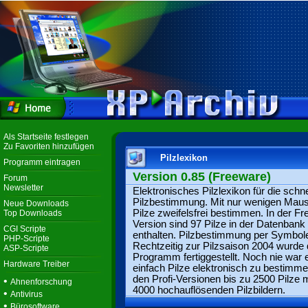
Als Startseite festlegen
Zu Favoriten hinzufügen
Pilzlexikon
Programm eintragen
Version 0.85 (Freeware)
Forum
Newsletter
Elektronisches Pilzlexikon für die schne
Pilzbestimmung. Mit nur wenigen Maus
Neue Downloads
Pilze zweifelsfrei bestimmen. In der F
Top Downloads
Version sind 97 Pilze in der Datenbank
CGI Scripte
enthalten. Pilzbestimmung per Symbol
PHP-Scripte
Rechtzeitig zur Pilzsaison 2004 wurde
ASP-Scripte
Programm fertiggestellt. Noch nie war 
Hardware Treiber
einfach Pilze elektronisch zu bestimme
den Profi-Versionen bis zu 2500 Pilze m
•
Ahnenforschung
4000 hochauflösenden Pilzbildern.
•
Antivirus
•
Bürosoftware