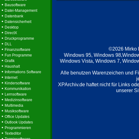
•
Bausoftware
•
Datei-Management
•
Datenbank
•
Datensicherheit
•
Desktop
•
DirectX
•
Druckprogramme
•
DLL
©2026 Mirko
•
Finanzsoftware
•
Windows 95, Windows 98,Window
Fun Programme
•
Windows Vista, Windows 7, Windows
Grafik
•
Haushalt
•
Informations Software
Alle benutzen Warenzeichen und F
•
Internet
j
•
Kindersoftware
XPArchiv.de haftet nicht für Links o
•
Kommunikation
unserer Si
•
Lernsoftware
•
Medizinsoftware
•
Multimedia
•
Musiksoftware
•
Office Updates
•
Outlook Updates
•
Programmieren
•
Texteditor
•