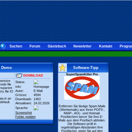
Suchen
Forum
Gästebuch
Newsletter
Kontakt
Progra
ty Demo
Software-Tipp
SuperSpamKiller Pro
DOWNLOAD
hensive
Status:
mode file
Info:
Homepage
ansparent
Autor:
E-Mail
ry file IO
Grösse:
4594
ata in an
Downloads:
1463
default.
Aktualisiert:
24.02.2026
Entfernen Sie lästige Spam-Mails
Sprache:
(Werbemails) aus Ihren POP3-,
Screenshot
IMAP-, AOL- und Hotmail-
Fehler melden
Postfächern bevor Sie Ihre E-
Mails aus dem Postfach abholen.
Die Software prüft in
regelmäßigen Abständen Ihre
Postfächer, weist Sie auf den