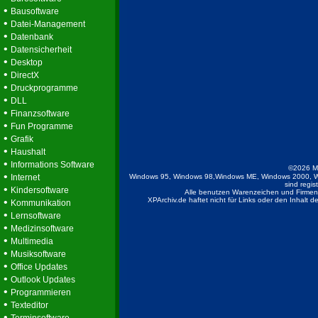
•
Bausoftware
•
Datei-Management
•
Datenbank
•
Datensicherheit
•
Desktop
•
DirectX
•
Druckprogramme
•
DLL
•
Finanzsoftware
•
Fun Programme
•
Grafik
•
Haushalt
•
Informations Software
©2026 M
•
Internet
Windows 95, Windows 98,Windows ME, Windows 2000, W
sind regis
•
Kindersoftware
Alle benutzen Warenzeichen und Firmenb
•
XPArchiv.de haftet nicht für Links oder den Inhalt 
Kommunikation
•
Lernsoftware
•
Medizinsoftware
•
Multimedia
•
Musiksoftware
•
Office Updates
•
Outlook Updates
•
Programmieren
•
Texteditor
•