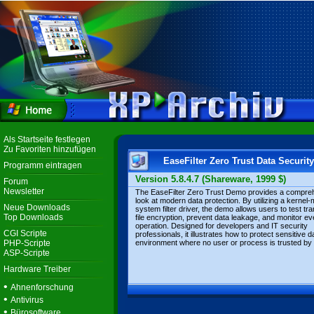
Als Startseite festlegen
Zu Favoriten hinzufügen
EaseFilter Zero Trust Data Securi
Programm eintragen
Version 5.8.4.7 (Shareware, 1999 $)
Forum
Newsletter
The EaseFilter Zero Trust Demo provides a compre
look at modern data protection. By utilizing a kernel-
Neue Downloads
system filter driver, the demo allows users to test tr
Top Downloads
file encryption, prevent data leakage, and monitor eve
operation. Designed for developers and IT security
CGI Scripte
professionals, it illustrates how to protect sensitive d
PHP-Scripte
environment where no user or process is trusted by 
ASP-Scripte
Hardware Treiber
•
Ahnenforschung
•
Antivirus
•
Bürosoftware