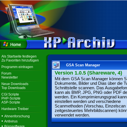
Als Startseite festlegen
Zu Favoriten hinzufügen
GSA Scan Manager
Programm eintragen
Version 1.0.5 (Shareware, 4)
Forum
Newsletter
Mit dem GSA Scan Manager können S
Dokumente, Bilder und Dias über die T
Neue Downloads
Schnittstelle scannen. Das Ausgabefo
Top Downloads
kann als BMP, JPG, PNG oder PDF def
CGI Scripte
werden. Ein Komprimierungsgrad kann
PHP-Scripte
einstellen werden und verschiedene
ASP-Scripte
Scanmethoden (Vorschau, Einzelscan
Hardware Treiber
zeitgesteuertes Mehrbildscannen) kön
verwendet werden.
•
Ahnenforschung
•
Antivirus
•
Bürosoftware