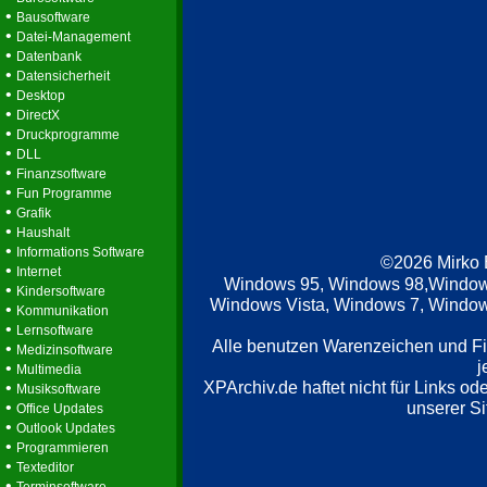
•
Bausoftware
•
Datei-Management
•
Datenbank
•
Datensicherheit
•
Desktop
•
DirectX
•
Druckprogramme
•
DLL
•
Finanzsoftware
•
Fun Programme
•
Grafik
•
Haushalt
•
Informations Software
©2026 Mirko
•
Internet
Windows 95, Windows 98,Window
•
Kindersoftware
Windows Vista, Windows 7, Windows
•
Kommunikation
•
Lernsoftware
Alle benutzen Warenzeichen und F
•
Medizinsoftware
j
•
Multimedia
XPArchiv.de haftet nicht für Links o
•
Musiksoftware
•
unserer Si
Office Updates
•
Outlook Updates
•
Programmieren
•
Texteditor
•