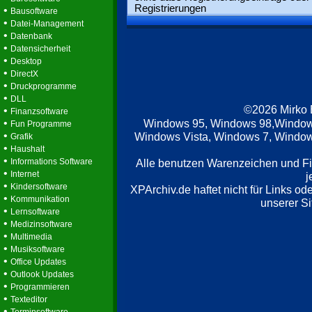
Registrierungen
•
Bausoftware
•
Datei-Management
•
Datenbank
•
Datensicherheit
•
Desktop
•
DirectX
•
Druckprogramme
•
DLL
©2026 Mirko
•
Finanzsoftware
•
Windows 95, Windows 98,Window
Fun Programme
•
Windows Vista, Windows 7, Windows
Grafik
•
Haushalt
•
Informations Software
Alle benutzen Warenzeichen und F
•
Internet
j
•
Kindersoftware
XPArchiv.de haftet nicht für Links o
•
Kommunikation
unserer Si
•
Lernsoftware
•
Medizinsoftware
•
Multimedia
•
Musiksoftware
•
Office Updates
•
Outlook Updates
•
Programmieren
•
Texteditor
•