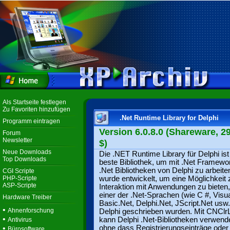
Als Startseite festlegen
Zu Favoriten hinzufügen
.Net Runtime Library for Delphi
Programm eintragen
Version 6.0.8.0 (Shareware, 2
Forum
Newsletter
$)
Neue Downloads
Die .NET Runtime Library für Delphi ist
Top Downloads
beste Bibliothek, um mit .Net Framewo
.Net Bibliotheken von Delphi zu arbeite
CGI Scripte
PHP-Scripte
wurde entwickelt, um eine Möglichkeit 
ASP-Scripte
Interaktion mit Anwendungen zu bieten, 
einer der .Net-Sprachen (wie C #, Visu
Hardware Treiber
Basic.Net, Delphi.Net, JScript.Net usw
•
Ahnenforschung
Delphi geschrieben wurden. Mit CNClrL
•
kann Delphi .Net-Bibliotheken verwend
Antivirus
•
ohne dass Registrierungseinträge ode
Bürosoftware