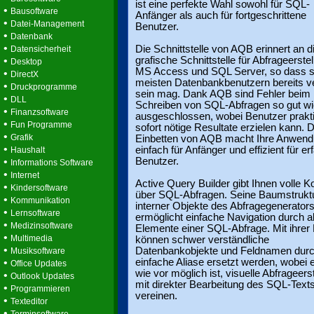
ist eine perfekte Wahl sowohl für SQL-
•
Bausoftware
Anfänger als auch für fortgeschrittene
•
Datei-Management
Benutzer.
•
Datenbank
•
Die Schnittstelle von AQB erinnert an d
Datensicherheit
•
grafische Schnittstelle für Abfrageerstel
Desktop
MS Access und SQL Server, so dass s
•
DirectX
meisten Datenbankbenutzern bereits ve
•
Druckprogramme
sein mag. Dank AQB sind Fehler beim
•
DLL
Schreiben von SQL-Abfragen so gut wi
•
Finanzsoftware
ausgeschlossen, wobei Benutzer prakt
•
Fun Programme
sofort nötige Resultate erzielen kann. 
•
Grafik
Einbetten von AQB macht Ihre Anwen
•
einfach für Anfänger und effizient für e
Haushalt
•
Benutzer.
Informations Software
•
Internet
Active Query Builder gibt Ihnen volle Ko
•
Kindersoftware
über SQL-Abfragen. Seine Baumstrukt
•
Kommunikation
interner Objekte des Abfragegenerator
•
Lernsoftware
ermöglicht einfache Navigation durch al
•
Medizinsoftware
Elemente einer SQL-Abfrage. Mit ihrer 
•
Multimedia
können schwer verständliche
•
Datenbankobjekte und Feldnamen dur
Musiksoftware
•
einfache Aliase ersetzt werden, wobei 
Office Updates
wie vor möglich ist, visuelle Abfrageers
•
Outlook Updates
mit direkter Bearbeitung des SQL-Text
•
Programmieren
vereinen.
•
Texteditor
•