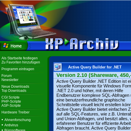
Als Startseite festlegen
Zu Favoriten hinzufügen
Active Query Builder for .NET
Programm eintragen
Version 2.10 (Shareware, 450,
Forum
Newsletter
Active Query Builder .NET Edition ist e
visuelle Komponente für Windows For
Neue Downloads
.NET 2.0 und höher, mit deren Hilfe
Top Downloads
Endbenutzer komplexe SQL-Abfragen 
CGI Scripte
eine benutzerfreundliche graphische
PHP-Scripte
Schnittstelle visuell leicht erstellen kön
ASP-Scripte
Active Query Builder bietet einfachen Zu
Hardware Treiber
auf alle SQL-Features, wie z.B. Untera
und Union-Abfragen, und besitzt alles,
•
Ahnenforschung
erfahrener Benutzer für effiziente Arbeit
•
Antivirus
Abfragen braucht. Active Query Builde
•
Bürosoftware