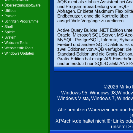
Terminsoftware
AQB dient als stabiler Assistent bei An
•
Übersetzungssoftware
und Programmbearbeitung von SQL-
•
Utilities
Abfragen. Er bietet Maximum Flexibilität
•
Endbenutzer, ohne die Kontrolle über
Packer
•
ausgeführte Vorgänge zu verlieren.
Schriften Programme
•
Shell
Active Query Builder .NET Edition unter
•
Spiele
Oracle, Microsoft SQL Server, MS Acc
•
System
MySQL, PostgreSQL, Informix, Sybas
•
Webcam Tools
Firebird und andere SQL-Dialekte. Es s
•
Webstatistik Tools
zwei Editionen von AQB verfügbar: die
•
Windows Updates
Standard-Edition und die Gratis-Edition
Gratis-Edition hat einige API-Einschrä
und unterstützt nur SQL-Dialekt ANSI-
©2026 Mirko
Windows 95, Windows 98,Window
Windows Vista, Windows 7, Windows
Alle benutzen Warenzeichen und F
j
XPArchiv.de haftet nicht für Links o
unserer Si