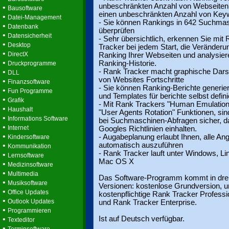
unbeschränkten Anzahl von Webseiten,
•
Bausoftware
einen unbeschränkten Anzahl von Keyw
•
Datei-Management
- Sie können Rankings in 642 Suchma
•
Datenbank
überprüfen
•
Datensicherheit
- Sehr übersichtlich, erkennen Sie mit
•
Desktop
Tracker bei jedem Start, die Veränderu
•
DirectX
Ranking Ihrer Webseiten und analysier
•
Ranking-Historie.
Druckprogramme
•
- Rank Tracker macht graphische Dars
DLL
von Websites Fortschritte
•
Finanzsoftware
- Sie können Ranking-Berichte generie
•
Fun Programme
und Templates für berichte selbst defini
•
Grafik
- Mit Rank Trackers "Human Emulation
•
Haushalt
"User Agents Rotation" Funktionen, sin
•
Informations Software
bei Suchmaschinen-Abfragen sicher, d
•
Internet
Googles Richtlinien einhalten.
•
- Augabeplanung erlaubt Ihnen, alle An
Kindersoftware
•
automatisch auszuführen
Kommunikation
- Rank Tracker lauft unter Windows, Li
•
Lernsoftware
Mac OS X
•
Medizinsoftware
•
Multimedia
Das Software-Programm kommt in dre
•
Musiksoftware
Versionen: kostenlose Grundversion, 
•
Office Updates
kostenpflichtige Rank Tracker Professi
•
Outlook Updates
und Rank Tracker Enterprise.
•
Programmieren
•
Ist auf Deutsch verfügbar.
Texteditor
•