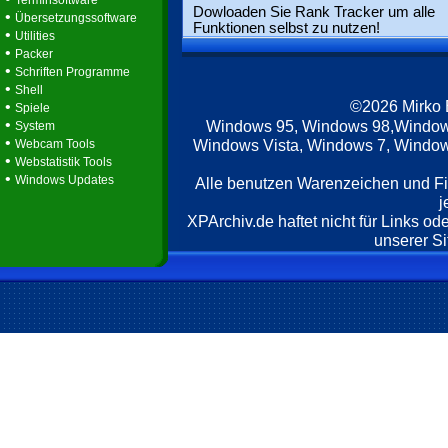
Terminsoftware
Dowloaden Sie Rank Tracker um alle
•
Übersetzungssoftware
Funktionen selbst zu nutzen!
•
Utilities
•
Packer
•
Schriften Programme
•
Shell
©2026 Mirko
•
Spiele
•
Windows 95, Windows 98,Window
System
•
Windows Vista, Windows 7, Windows
Webcam Tools
•
Webstatistik Tools
•
Windows Updates
Alle benutzen Warenzeichen und F
j
XPArchiv.de haftet nicht für Links o
unserer Si