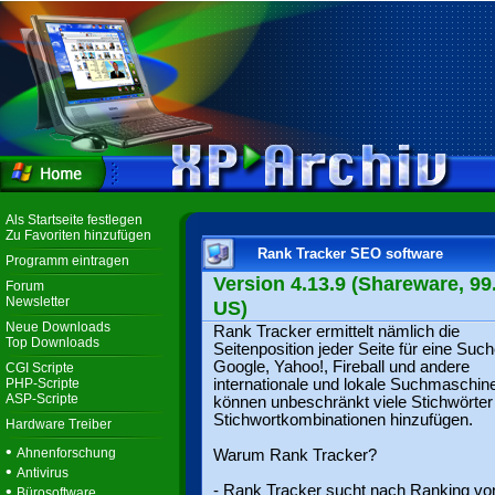
Als Startseite festlegen
Zu Favoriten hinzufügen
Rank Tracker SEO software
Programm eintragen
Version 4.13.9 (Shareware, 99.
Forum
Newsletter
US)
Neue Downloads
Rank Tracker ermittelt nämlich die
Top Downloads
Seitenposition jeder Seite für eine Such
Google, Yahoo!, Fireball und andere
CGI Scripte
PHP-Scripte
internationale und lokale Suchmaschine
ASP-Scripte
können unbeschränkt viele Stichwörter
Stichwortkombinationen hinzufügen.
Hardware Treiber
•
Ahnenforschung
Warum Rank Tracker?
•
Antivirus
•
- Rank Tracker sucht nach Ranking vo
Bürosoftware