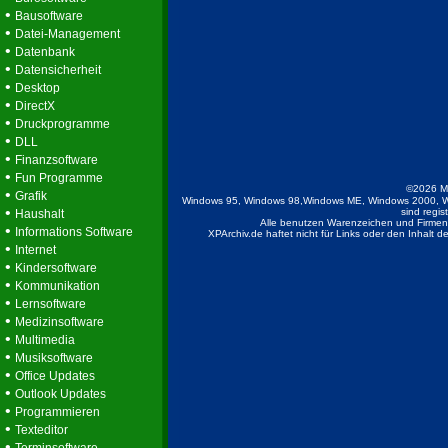
•
Bausoftware
•
Datei-Management
•
Datenbank
•
Datensicherheit
•
Desktop
•
DirectX
•
Druckprogramme
•
DLL
•
Finanzsoftware
•
Fun Programme
©2026 M
•
Grafik
Windows 95, Windows 98,Windows ME, Windows 2000, W
•
sind regis
Haushalt
Alle benutzen Warenzeichen und Firmenb
•
Informations Software
XPArchiv.de haftet nicht für Links oder den Inhalt 
•
Internet
•
Kindersoftware
•
Kommunikation
•
Lernsoftware
•
Medizinsoftware
•
Multimedia
•
Musiksoftware
•
Office Updates
•
Outlook Updates
•
Programmieren
•
Texteditor
•