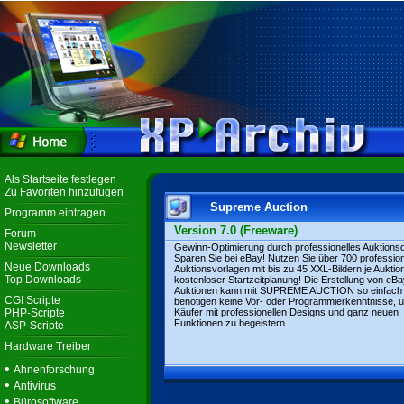
Als Startseite festlegen
Zu Favoriten hinzufügen
Supreme Auction
Programm eintragen
Version 7.0 (Freeware)
Forum
Newsletter
Gewinn-Optimierung durch professionelles Auktions
Sparen Sie bei eBay! Nutzen Sie über 700 profession
Neue Downloads
Auktionsvorlagen mit bis zu 45 XXL-Bildern je Auktio
Top Downloads
kostenloser Startzeitplanung! Die Erstellung von eB
Auktionen kann mit SUPREME AUCTION so einfach s
CGI Scripte
benötigen keine Vor- oder Programmierkenntnisse, 
PHP-Scripte
Käufer mit professionellen Designs und ganz neuen
Funktionen zu begeistern.
ASP-Scripte
Hardware Treiber
•
Ahnenforschung
•
Antivirus
•
Bürosoftware