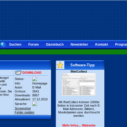
Suchen
Forum
Gästebuch
Newsletter
Kontakt
Progra
Software-Tipp
INetCollect
DOWNLOAD
design!
Status:
elle
Info:
Homepage
n und
Autor:
E-Mail
ay
ein. Sie
Grösse:
2641
um Ihre
Downloads:
8957
Aktualisiert:
17.12.2010
Mit INetCollect können 1000te
Sprache:
Seiten in kürzester Zeit nach E-
Screenshot
Mail-Adressen, Bildern,
Fehler melden
Musikdateien usw. durchsucht
werden.
Mehr Infos...
Webseite