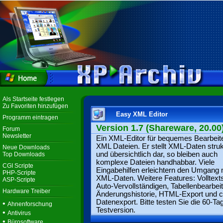
Als Startseite festlegen
Zu Favoriten hinzufügen
Easy XML Editor
Programm eintragen
Version 1.7 (Shareware, 20.00
Forum
Newsletter
Ein XML-Editor für bequemes Bearbeit
XML Dateien. Er stellt XML-Daten strukt
Neue Downloads
und übersichtlich dar, so bleiben auch
Top Downloads
komplexe Dateien handhabbar. Viele
CGI Scripte
Eingabehilfen erleichtern den Umgang 
PHP-Scripte
XML-Daten. Weitere Features: Volltext
ASP-Scripte
Auto-Vervollständigen, Tabellenbearbei
Hardware Treiber
Änderungshistorie, HTML-Export und c
Datenexport. Bitte testen Sie die 60-Ta
•
Ahnenforschung
Testversion.
•
Antivirus
•
Bürosoftware