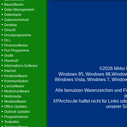
•
Bausoftware
•
Datei-Management
•
Datenbank
•
Datensicherheit
•
Desktop
•
DirectX
•
Druckprogramme
•
DLL
•
Finanzsoftware
•
Fun Programme
•
Grafik
•
Haushalt
•
Informations Software
©2026 Mirko
•
Internet
Windows 95, Windows 98,Window
•
Kindersoftware
Windows Vista, Windows 7, Windows
•
Kommunikation
•
Lernsoftware
Alle benutzen Warenzeichen und F
•
Medizinsoftware
j
•
Multimedia
XPArchiv.de haftet nicht für Links o
•
Musiksoftware
•
unserer Si
Office Updates
•
Outlook Updates
•
Programmieren
•
Texteditor
•