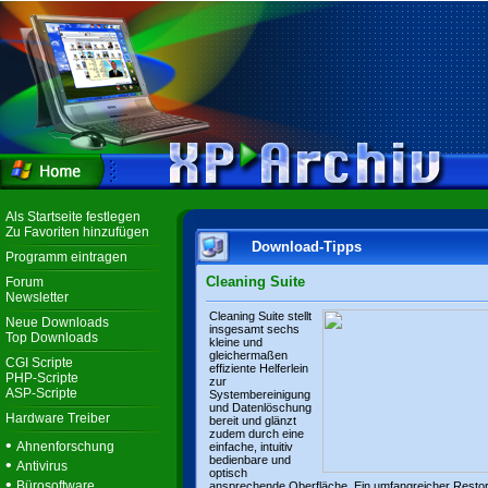
Als Startseite festlegen
Zu Favoriten hinzufügen
Download-Tipps
Programm eintragen
Cleaning Suite
Forum
Newsletter
Cleaning Suite stellt
Neue Downloads
insgesamt sechs
Top Downloads
kleine und
gleichermaßen
CGI Scripte
effiziente Helferlein
PHP-Scripte
zur
ASP-Scripte
Systembereinigung
und Datenlöschung
Hardware Treiber
bereit und glänzt
zudem durch eine
•
Ahnenforschung
einfache, intuitiv
bedienbare und
•
Antivirus
optisch
•
Bürosoftware
ansprechende Oberfläche. Ein umfangreicher Resto