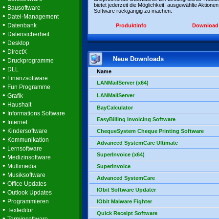
bietet jederzeit die Möglichkeit, ausgewählte Aktionen
•
Bausoftware
Software rückgängig zu machen.
•
Datei-Management
•
Datenbank
Produktinfo
Download
•
Datensicherheit
•
Desktop
•
DirectX
Neue Downloads
•
Druckprogramme
•
DLL
Name
•
Finanzsoftware
LANMailServer (x64)
•
Fun Programme
•
Grafik
LANMailServer
•
Haushalt
BayCalculator
•
Informations Software
EasyBilling Invoicing Software
•
Internet
•
Kindersoftware
ChequeSystem Cheque Printing Software
•
Kommunikation
Advanced SystemCare Ultimate
•
Lernsoftware
SuperInvoice (x64)
•
Medizinsoftware
•
Multimedia
SuperInvoice
•
Musiksoftware
Advanced SystemCare
•
Office Updates
IObit Software Updater
•
Outlook Updates
•
Programmieren
IObit Malware Fighter
•
Texteditor
Quick Receipt Software
•