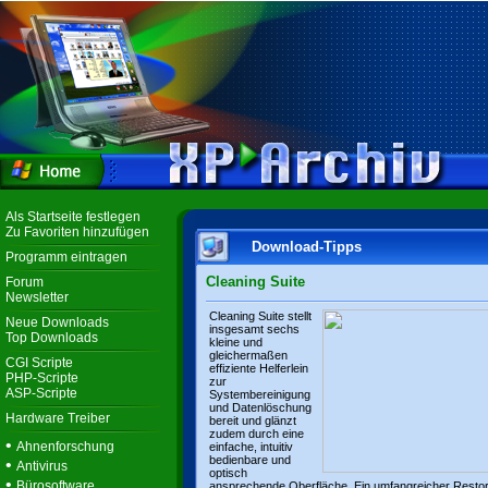
Als Startseite festlegen
Zu Favoriten hinzufügen
Download-Tipps
Programm eintragen
Cleaning Suite
Forum
Newsletter
Cleaning Suite stellt
Neue Downloads
insgesamt sechs
Top Downloads
kleine und
gleichermaßen
CGI Scripte
effiziente Helferlein
PHP-Scripte
zur
ASP-Scripte
Systembereinigung
und Datenlöschung
Hardware Treiber
bereit und glänzt
zudem durch eine
•
Ahnenforschung
einfache, intuitiv
bedienbare und
•
Antivirus
optisch
•
Bürosoftware
ansprechende Oberfläche. Ein umfangreicher Resto