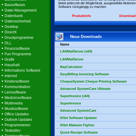
bietet jederzeit die Möglichkeit, ausgewählte Aktionen
•
Bausoftware
Software rückgängig zu machen.
•
Datei-Management
•
Datenbank
Produktinfo
Download
•
Datensicherheit
•
Desktop
•
DirectX
Neue Downloads
•
Druckprogramme
•
DLL
Name
•
Finanzsoftware
LANMailServer (x64)
•
Fun Programme
•
Grafik
LANMailServer
•
Haushalt
BayCalculator
•
Informations Software
EasyBilling Invoicing Software
•
Internet
•
Kindersoftware
ChequeSystem Cheque Printing Software
•
Kommunikation
Advanced SystemCare Ultimate
•
Lernsoftware
SuperInvoice (x64)
•
Medizinsoftware
•
Multimedia
SuperInvoice
•
Musiksoftware
Advanced SystemCare
•
Office Updates
IObit Software Updater
•
Outlook Updates
•
Programmieren
IObit Malware Fighter
•
Texteditor
Quick Receipt Software
•