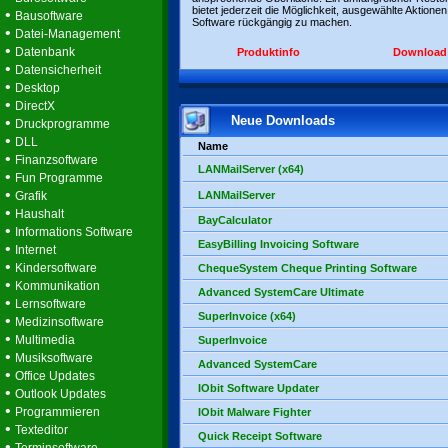
bietet jederzeit die Möglichkeit, ausgewählte Aktionen
•
Bausoftware
Software rückgängig zu machen.
•
Datei-Management
•
Datenbank
Produktinfo
Download
•
Datensicherheit
•
Desktop
•
DirectX
Neue Downloads
•
Druckprogramme
•
DLL
Name
•
Finanzsoftware
LANMailServer (x64)
•
Fun Programme
•
Grafik
LANMailServer
•
Haushalt
BayCalculator
•
Informations Software
EasyBilling Invoicing Software
•
Internet
•
Kindersoftware
ChequeSystem Cheque Printing Software
•
Kommunikation
Advanced SystemCare Ultimate
•
Lernsoftware
SuperInvoice (x64)
•
Medizinsoftware
•
Multimedia
SuperInvoice
•
Musiksoftware
Advanced SystemCare
•
Office Updates
IObit Software Updater
•
Outlook Updates
•
Programmieren
IObit Malware Fighter
•
Texteditor
Quick Receipt Software
•