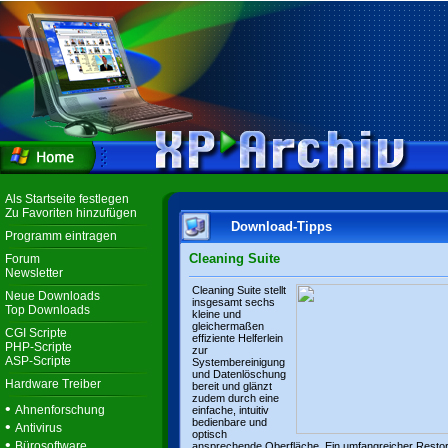
Als Startseite festlegen
Zu Favoriten hinzufügen
Download-Tipps
Programm eintragen
Cleaning Suite
Forum
Newsletter
Cleaning Suite stellt
Neue Downloads
insgesamt sechs
Top Downloads
kleine und
gleichermaßen
CGI Scripte
effiziente Helferlein
PHP-Scripte
zur
ASP-Scripte
Systembereinigung
und Datenlöschung
Hardware Treiber
bereit und glänzt
zudem durch eine
•
Ahnenforschung
einfache, intuitiv
bedienbare und
•
Antivirus
optisch
•
Bürosoftware
ansprechende Oberfläche. Ein umfangreicher Resto