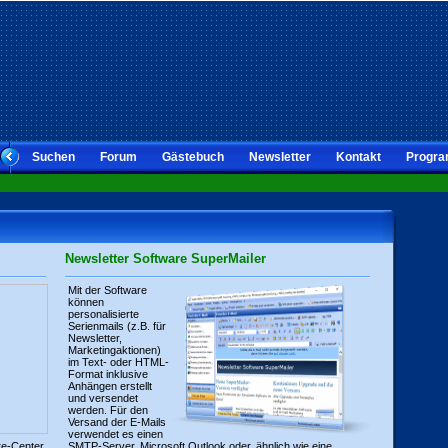
Suchen
Forum
Gästebuch
Newsletter
Kontakt
Progra
Newsletter Software SuperMailer
Mit der Software
können
personalisierte
Serienmails (z.B. für
Newsletter,
Marketingaktionen)
im Text- oder HTML-
Format inklusive
Anhängen erstellt
und versendet
werden. Für den
Versand der E-Mails
verwendet es einen
re-Center
SMTP-Server, Microsoft Outlook oder, ähnlich wie eine