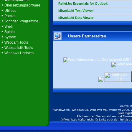
Terminsoftware
ReliefJet Essentials for Outlook
•
Übersetzungssoftware
•
Utilities
Miraplacid Text Viewer
•
Packer
Miraplacid Data Viewer
•
Schriften Programme
•
Shell
•
Spiele
Unsere Partnerseiten
•
System
•
Webcam Tools
•
Webstatistik Tools
•
Windows Updates
©2026 M
Windows 95, Windows 98, Windows ME, Windows 2000, W
sind regis
Alle benutzen Warenzeichen und Firmenb
XPArchiv.de haftet nicht für Links oder den Inhalt 