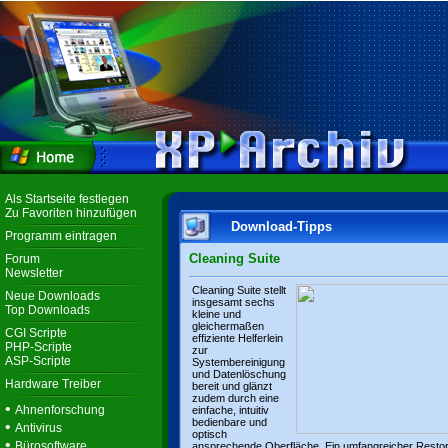
Als Startseite festlegen
Zu Favoriten hinzufügen
Download-Tipps
Programm eintragen
Cleaning Suite
Forum
Newsletter
Cleaning Suite stellt
Neue Downloads
insgesamt sechs
Top Downloads
kleine und
gleichermaßen
CGI Scripte
effiziente Helferlein
PHP-Scripte
zur
ASP-Scripte
Systembereinigung
und Datenlöschung
Hardware Treiber
bereit und glänzt
zudem durch eine
•
Ahnenforschung
einfache, intuitiv
bedienbare und
•
Antivirus
optisch
•
Bürosoftware
ansprechende Oberfläche. Ein umfangreicher Resto