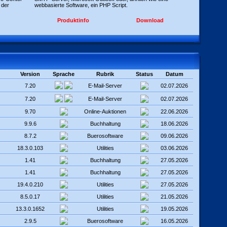
 der
webbasierte Software, ein PHP Script.
Produktinfo
Download
Version
Sprache
Rubrik
Status
Datum
7.20
E-Mail-Server
02.07.2026
7.20
E-Mail-Server
02.07.2026
9.70
Online-Auktionen
22.06.2026
9.9.6
Buchhaltung
18.06.2026
8.7.2
Buerosoftware
09.06.2026
18.3.0.103
Utilities
03.06.2026
1.41
Buchhaltung
27.05.2026
1.41
Buchhaltung
27.05.2026
19.4.0.210
Utilities
27.05.2026
8.5.0.17
Utilities
21.05.2026
13.3.0.1652
Utilities
19.05.2026
2.9.5
Buerosoftware
16.05.2026