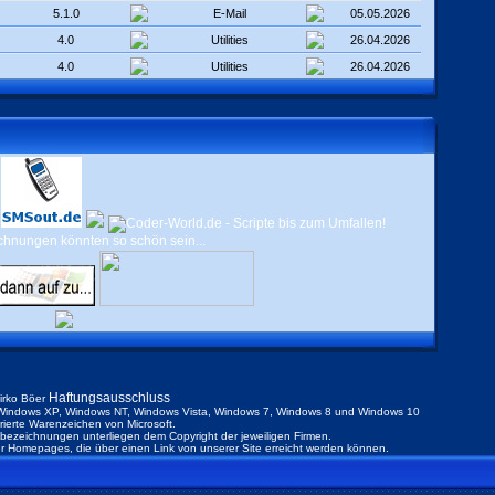
5.1.0
E-Mail
05.05.2026
4.0
Utilities
26.04.2026
4.0
Utilities
26.04.2026
Haftungsausschluss
irko Böer
indows XP, Windows NT, Windows Vista, Windows 7, Windows 8 und Windows 10
trierte Warenzeichen von Microsoft.
ezeichnungen unterliegen dem Copyright der jeweiligen Firmen.
der Homepages, die über einen Link von unserer Site erreicht werden können.