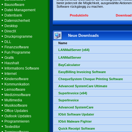
bietet jederzeit die Möglichkeit, ausgewählte Aktionen
•
Bausoftware
Software rückgängig zu machen.
•
Datei-Management
•
Datenbank
Produktinfo
Download
•
Datensicherheit
•
Desktop
•
DirectX
Neue Downloads
•
Druckprogramme
•
DLL
Name
•
Finanzsoftware
LANMailServer (x64)
•
Fun Programme
•
Grafik
LANMailServer
•
Haushalt
BayCalculator
•
Informations Software
EasyBilling Invoicing Software
•
Internet
•
Kindersoftware
ChequeSystem Cheque Printing Software
•
Kommunikation
Advanced SystemCare Ultimate
•
Lernsoftware
SuperInvoice (x64)
•
Medizinsoftware
•
Multimedia
SuperInvoice
•
Musiksoftware
Advanced SystemCare
•
Office Updates
IObit Software Updater
•
Outlook Updates
•
Programmieren
IObit Malware Fighter
•
Texteditor
Quick Receipt Software
•