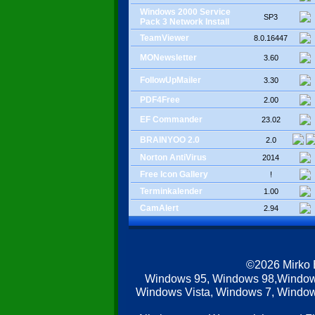
Windows 2000 Service
SP3
Pack 3 Network Install
TeamViewer
8.0.16447
MONewsletter
3.60
FollowUpMailer
3.30
PDF4Free
2.00
EF Commander
23.02
BRAINYOO 2.0
2.0
Norton AntiVirus
2014
Free Icon Gallery
!
Terminkalender
1.00
CamAlert
2.94
©2026 Mirko
Windows 95, Windows 98,Window
Windows Vista, Windows 7, Windows