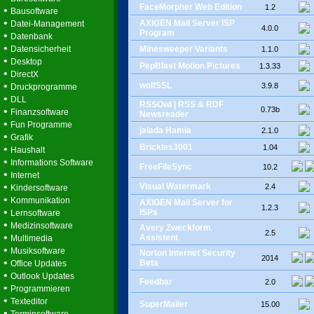
FaceMorpher Web Edition
1.2
•
Bausoftware
•
AXIGEN Mail Server ISP
Datei-Management
4.0.0
Program
•
Datenbank
•
Datensicherheit
Minesweeper Variants
1.1.0
•
Desktop
PepBlast Motion Pictures
1.3.33
•
DirectX
•
wolfSSL
3.9.8
Druckprogramme
•
DLL
RSSOwl | RSS & RDF
•
0.73b
Finanzsoftware
Newsreader
•
Fun Programme
jalada Hamia
2.1.0
•
Grafik
Brickles3001
•
1.04
Haushalt
•
Informations Software
FreeFileSync
10.2
•
Internet
•
Visual Watermark
2.4
Kindersoftware
•
Kommunikation
AXIGEN Mail Server for
1.2.3
•
ISPs
Lernsoftware
•
Medizinsoftware
Avery Zweckform
2.5
•
Assistent
Multimedia
•
Musiksoftware
Norton Internet Security
2014
•
Beta
Office Updates
•
Outlook Updates
Feedbar
2.0
•
Programmieren
•
Texteditor
SuperMailer
15.00
•