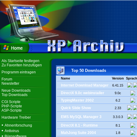
Als Startseite festlegen
Zu Favoriten hinzufügen
Top 50 Downloads
Programm eintragen
Name
Version
Sprac
Forum
Newsletter
Internet Download Manager
6.41.15
Neue Downloads
DirectX 9.0c webinstaller
9.0c
Top Downloads
TypingMaster 2002
6.2
CGI Scripte
PHP-Scripte
Quick Slide Show
2.33
ASP-Scripte
EMS MySQL Manager 3
3.3.0.3
Hardware Treiber
•
Ahnenforschung
DirectX 8.1 - Runtime
8.1
•
Antivirus
MahJong Suite 2004
1.8
•
Bürosoftware