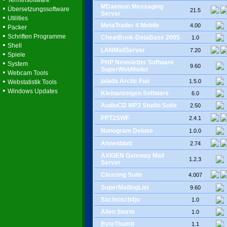
Terminsoftware
MDaemon Messaging
•
Übersetzungssoftware
21.5
Server
•
Utilities
MetaTrader 4 Mobile
•
4.00
Packer
•
Schriften Programme
CheatBook-DataBase 2005
1.0
•
Shell
LANMailServer
7.20
•
Spiele
•
PHP Newsletter Software
System
9.60
SuperWebMailer
•
Webcam Tools
•
jalada Arctic Fun
1.5.0
Webstatistik Tools
•
Windows Updates
Kleinanzeigen Software
6.0
AudioCD MP3 Studio Suite
2.50
PPT2SWF
2.4.1
Nonogram Deluxe
1.0.0
Ahnenblatt
2.74
AXIGEN Gateway Mail
1.2.3
Server
Cleaning Suite
4.007
SuperMailingList
9.60
Sächsisch4ju
1.0
Alien Storm
1.0
ByteThumb
1.1