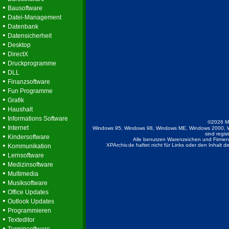
•
Bausoftware
•
Datei-Management
•
Datenbank
•
Datensicherheit
•
Desktop
•
DirectX
•
Druckprogramme
•
DLL
•
Finanzsoftware
•
Fun Programme
•
Grafik
•
Haushalt
•
Informations Software
©2026 M
•
Internet
Windows 95, Windows 98, Windows ME, Windows 2000, W
sind regis
•
Kindersoftware
Alle benutzen Warenzeichen und Firmenb
•
XPArchiv.de haftet nicht für Links oder den Inhalt 
Kommunikation
•
Lernsoftware
•
Medizinsoftware
•
Multimedia
•
Musiksoftware
•
Office Updates
•
Outlook Updates
•
Programmieren
•
Texteditor
•