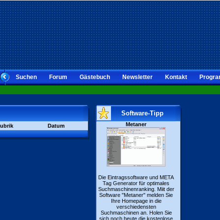
Suchen
Forum
Gästebuch
Newsletter
Kontakt
Progra
Software-Tipp
Metaner
ubrik
Datum
Die Eintragssoftware und META
Tag Generator für optimales
Suchmaschinenranking. Miit der
Software "Metaner" melden Sie
Ihre Homepage in die
verschiedensten
Suchmaschinen an. Holen Sie
sich noch heute die kostenlose