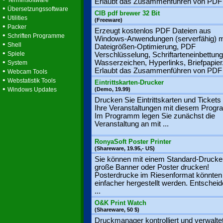
Terminsoftware
Erlaubt das Zusammenführen von PDF .
•
Übersetzungssoftware
CIB pdf brewer 32 Bit
•
Utilities
(Freeware)
•
Packer
Erzeugt kostenlos PDF Dateien aus
•
Schriften Programme
Windows-Anwendungen (serverfähig) m
•
Shell
Dateigrößen-Optimierung, PDF
•
Spiele
Verschlüsselung, Schriftarteneinbettung
•
Wasserzeichen, Hyperlinks, Briefpapier
System
•
Erlaubt das Zusammenführen von PDF .
Webcam Tools
•
Webstatistik Tools
Eintrittskarten-Drucker
•
Windows Updates
(Demo, 19.99)
Drucken Sie Eintrittskarten und Tickets 
Ihre Veranstaltungen mit diesem Prog
Im Programm legen Sie zunächst die
Veranstaltung an mit ...
RonyaSoft Poster Printer
(Shareware, 19.95,- US)
Sie können mit einem Standard-Drucke
große Banner oder Poster drucken!
Posterdrucke im Riesenformat könnten 
einfacher hergestellt werden. Entscheid
...
O&K Print Watch
(Shareware, 50 $)
Druckmanager kontrolliert und verwalte