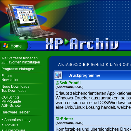
Als Startseite festlegen
Zu Favoriten hinzufügen
Alle
A
B
C
D
E
F
G
H
I
J
K
L
M
N
O
P
|
|
|
|
|
|
|
|
|
|
|
|
|
|
|
|
Programm eintragen
Druckprogramme
Forum
Newsletter
@SwIt Printfil
Neue Downloads
(Shareware, 52.00)
Top Downloads
Erlaubt zeichenorientierten Applikatione
CGI Scripte
Windows-Drucker auszudrucken, selbs
PHP-Scripte
wenn es sich um eine DOS/Windows o
ASP-Scripte
eine Unix/Linux Lösung handelt, welche 
Hardware Treiber
DirPrinter
•
Ahnenforschung
(Shareware, 20.00)
•
Antivirus
Komfortables und übersichtliches Druc
•
Bürosoftware