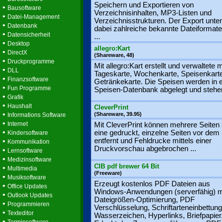
Speichern und Exportieren von
•
Bausoftware
Verzeichnisinhalten, MP3-Listen und
•
Datei-Management
Verzeichnisstrukturen. Der Export unter
•
Datenbank
dabei zahlreiche bekannte Dateiformate
•
Datensicherheit
...
•
Desktop
allegro:Kart
•
DirectX
(Shareware, 48)
•
Druckprogramme
Mit allegro:Kart erstellt und verwaltete
•
DLL
Tageskarte, Wochenkarte, Speisenkart
•
Finanzsoftware
Getränkekarte. Die Speisen werden in e
•
Fun Programme
Speisen-Datenbank abgelegt und stehen
•
Grafik
•
Haushalt
CleverPrint
•
(Shareware, 39.95)
Informations Software
•
Internet
Mit CleverPrint können mehrere Seiten 
•
eine gedruckt, einzelne Seiten vor dem
Kindersoftware
•
entfernt und Fehldrucke mittels einer
Kommunikation
Druckvorschau abgebrochen ...
•
Lernsoftware
•
Medizinsoftware
CIB pdf brewer 64 Bit
•
Multimedia
(Freeware)
•
Musiksoftware
Erzeugt kostenlos PDF Dateien aus
•
Office Updates
Windows-Anwendungen (serverfähig) m
•
Outlook Updates
Dateigrößen-Optimierung, PDF
•
Programmieren
Verschlüsselung, Schriftarteneinbettung
•
Texteditor
Wasserzeichen, Hyperlinks, Briefpapier
•