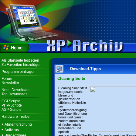
Als Startseite festlegen
Zu Favoriten hinzufügen
Download-Tipps
Programm eintragen
Cleaning Suite
Forum
Newsletter
Cleaning Suite stellt
Neue Downloads
insgesamt sechs
Top Downloads
kleine und
gleichermaßen
CGI Scripte
effiziente Helferlein
PHP-Scripte
zur
ASP-Scripte
Systembereinigung
und Datenlöschung
Hardware Treiber
bereit und glänzt
zudem durch eine
•
Ahnenforschung
einfache, intuitiv
bedienbare und
•
Antivirus
optisch
•
Bürosoftware
ansprechende Oberfläche. Ein umfangreicher Resto