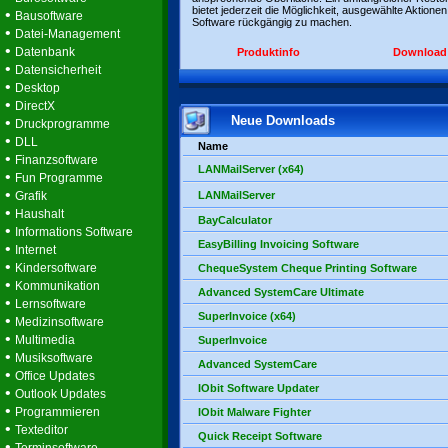
bietet jederzeit die Möglichkeit, ausgewählte Aktionen
•
Bausoftware
Software rückgängig zu machen.
•
Datei-Management
•
Datenbank
Produktinfo
Download
•
Datensicherheit
•
Desktop
•
DirectX
Neue Downloads
•
Druckprogramme
•
DLL
Name
•
Finanzsoftware
LANMailServer (x64)
•
Fun Programme
•
Grafik
LANMailServer
•
Haushalt
BayCalculator
•
Informations Software
EasyBilling Invoicing Software
•
Internet
•
Kindersoftware
ChequeSystem Cheque Printing Software
•
Kommunikation
Advanced SystemCare Ultimate
•
Lernsoftware
SuperInvoice (x64)
•
Medizinsoftware
•
Multimedia
SuperInvoice
•
Musiksoftware
Advanced SystemCare
•
Office Updates
IObit Software Updater
•
Outlook Updates
•
Programmieren
IObit Malware Fighter
•
Texteditor
Quick Receipt Software
•