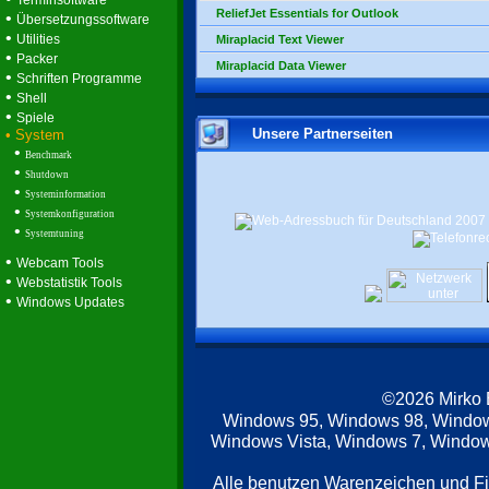
Terminsoftware
ReliefJet Essentials for Outlook
•
Übersetzungssoftware
•
Utilities
Miraplacid Text Viewer
•
Packer
Miraplacid Data Viewer
•
Schriften Programme
•
Shell
•
Spiele
Unsere Partnerseiten
• System
•
Benchmark
•
Shutdown
•
Systeminformation
•
Systemkonfiguration
•
Systemtuning
•
Webcam Tools
•
Webstatistik Tools
•
Windows Updates
©2026 Mirko
Windows 95, Windows 98, Windo
Windows Vista, Windows 7, Windows
Alle benutzen Warenzeichen und F