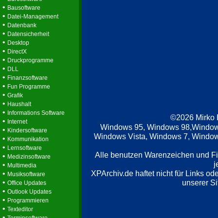
•
Bausoftware
•
Datei-Management
•
Datenbank
•
Datensicherheit
•
Desktop
•
DirectX
•
Druckprogramme
•
DLL
•
Finanzsoftware
•
Fun Programme
•
Grafik
•
Haushalt
•
Informations Software
©2026 Mirko
•
Internet
Windows 95, Windows 98,Window
•
Kindersoftware
Windows Vista, Windows 7, Windows
•
Kommunikation
•
Lernsoftware
Alle benutzen Warenzeichen und F
•
Medizinsoftware
j
•
Multimedia
XPArchiv.de haftet nicht für Links o
•
Musiksoftware
•
unserer Si
Office Updates
•
Outlook Updates
•
Programmieren
•
Texteditor
•