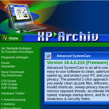
Als Startseite festlegen
Zu Favoriten hinzufügen
Advanced SystemCare
Programm eintragen
Version 19.4.0.210 (Freeware)
Forum
Newsletter
Advanced SystemCare is an all-in-one 
easy-to-use software to clean, optimize
Neue Downloads
speed up, and protect your PC and you
Top Downloads
privacy. The powerful 1-click approach
CGI Scripte
you easily clean up junk files, leftovers
PHP-Scripte
invalid shortcuts, sweep privacy traces
ASP-Scripte
remove spyware threats, accelerate Int
Hardware Treiber
speed, manage startup items, and fix 
weakness & security holes.
•
Ahnenforschung
•
Antivirus
•
Bürosoftware